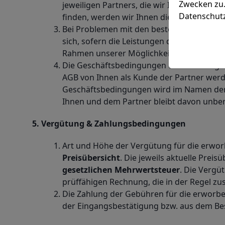
Zwecken zu.
jeweiligen Partners, die wir Ihnen im Ra
Datenschut
finden, werden wir Ihnen diese im Rahmen
Bei Problemen mit den bestellten Sperrmü
sich, sofern die Leistungen durch einen P
Rahmen unserer Möglichkeiten.
Die Geschäftsbedingungen der Partner gelt
AGB von Ihnen als Kunde der Partner werde
Geschäftsbedingungen wird im Namen der P
Ihnen und dem Partner bleibt davon unber
5. Vergütung & Zahlungsbedingungen
Art und Höhe der Vergütung für die erworb
Preisübersicht
. Die jeweils aktuelle Preis
gesetzlichen Mehrwertsteuer
. Die Vergü
prüffähigen Rechnung, die in der Regel zu
Die Zahlung der Gebühren für die erworbe
der Eingangsbestätigung bzw. aus dem Bes