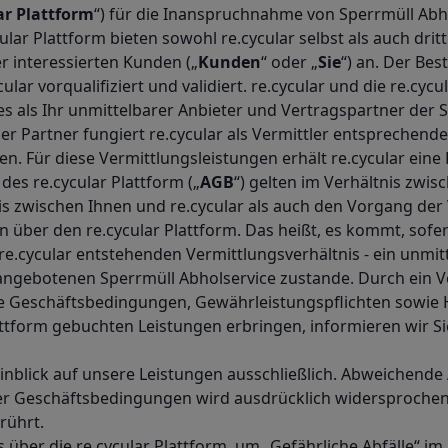
ar Plattform
“) für die Inanspruchnahme von Sperrmüll Ab
cular Plattform bieten sowohl re.cycular selbst als auch drit
interessierten Kunden („
Kunden
“ oder „
Sie
“) an. Der Bes
ular vorqualifiziert und validiert. re.cycular und die re.cyc
s als Ihr unmittelbarer Anbieter und Vertragspartner der S
r Partner fungiert re.cycular als Vermittler entsprechende
Für diese Vermittlungsleistungen erhält re.cycular eine 
es re.cycular Plattform („
AGB
“) gelten im Verhältnis zwi
is zwischen Ihnen und re.cycular als auch den Vorgang der
 über den re.cycular Plattform. Das heißt, es kommt, sofe
.cycular entstehenden Vermittlungsverhältnis - ein unmit
angebotenen Sperrmüll Abholservice zustande. Durch ein Ve
he Geschäftsbedingungen, Gewährleistungspflichten sowie 
Plattform gebuchten Leistungen erbringen, informieren wir 
Hinblick auf unsere Leistungen ausschließlich. Abweichen
ger Geschäftsbedingungen wird ausdrücklich widersprochen
rührt.
 über die re.cycular Plattform, um „Gefährliche Abfälle“ i