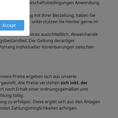
len. Sofern diese Geschäftsbedingungen Anwendung
llen.
m Zusammenhang mit Ihrer Bestellung, haben Sie
zu halten. Wir unterstützen Sie hierbei gerne im
Accept
rrmüll Abholservices ausschließlich. Abweichende
gsbestandteil. Der Geltung derartiger
Vorrang individueller Vereinbarungen zwischen
Unsere Preise ergeben sich aus unserer
gestellt. Alle Preise verstehen
sich inkl. der
ofort nach Erhalt einer ordnungsgemäßen und
lung fällig.
g zu erfolgen. Diese ergibt sich aus den Anlagen
enden Zahlungsmöglichkeiten erfolgen.