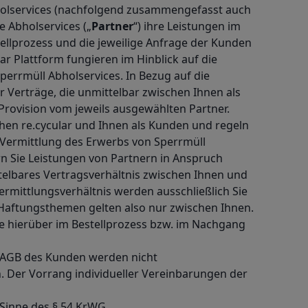
holservices (nachfolgend zusammengefasst auch
te Abholservices („
Partner
“) ihre Leistungen im
tellprozess und die jeweilige Anfrage der Kunden
ular Plattform fungieren im Hinblick auf die
perrmüll Abholservices. In Bezug auf die
r Verträge, die unmittelbar zwischen Ihnen als
Provision vom jeweils ausgewählten Partner.
schen re.cycular und Ihnen als Kunden und regeln
 Vermittlung des Erwerbs von Sperrmüll
rn Sie Leistungen von Partnern in Anspruch
telbares Vertragsverhältnis zwischen Ihnen und
rmittlungsverhältnis werden ausschließlich Sie
Haftungsthemen gelten also nur zwischen Ihnen.
Sie hierüber im Bestellprozess bzw. im Nachgang
de AGB des Kunden werden nicht
. Der Vorrang individueller Vereinbarungen der
m Sinne des § 54 KrWG