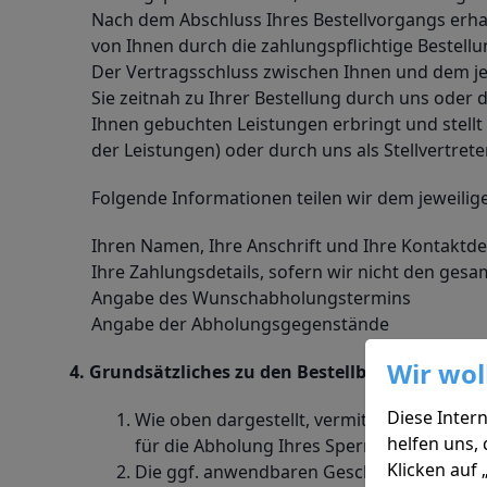
Nach dem Abschluss Ihres Bestellvorgangs erhalt
von Ihnen durch die zahlungspflichtige Bestel
Der Vertragsschluss zwischen Ihnen und dem jew
Sie zeitnah zu Ihrer Bestellung durch uns oder 
Ihnen gebuchten Leistungen erbringt und stellt
der Leistungen) oder durch uns als Stellvertret
Folgende Informationen teilen wir dem jeweilige
Ihren Namen, Ihre Anschrift und Ihre Kontaktdet
Ihre Zahlungsdetails, sofern wir nicht den ges
Angabe des Wunschabholungstermins
Angabe der Abholungsgegenstände
Wir wol
4. Grundsätzliches zu den Bestellbedingungen d
Diese Intern
Wie oben dargestellt, vermitteln wir auf d
helfen uns,
für die Abholung Ihres Sperrmülls, erfolgt
Klicken auf
Die ggf. anwendbaren Geschäftsbedingunge