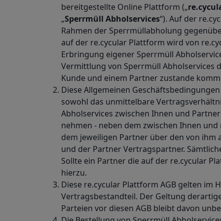
bereitgestellte Online Plattform („
re.cycul
„
Sperrmüll Abholservices
“). Auf der re.cy
Rahmen der Sperrmüllabholung gegenüber 
auf der re.cycular Plattform wird von re.cyc
Erbringung eigener Sperrmüll Abholservice
Vermittlung von Sperrmüll Abholservices de
Kunde und einem Partner zustande kommen. 
Diese Allgemeinen Geschäftsbedingungen d
sowohl das unmittelbare Vertragsverhältn
Abholservices zwischen Ihnen und Partnern
nehmen - neben dem zwischen Ihnen und re
dem jeweiligen Partner über den von ihm 
und der Partner Vertragspartner. Sämtlic
Sollte ein Partner die auf der re.cycular 
hierzu.
Diese re.cycular Plattform AGB gelten im 
Vertragsbestandteil. Der Geltung derarti
Parteien vor diesen AGB bleibt davon unbe
Die Bestellung von Sperrmüll Abholservices