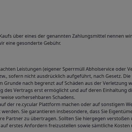
Kaufs über eines der genannten Zahlungsmittel nennen wir
wir eine gesonderte Gebühr.
rbrachten Leistungen (eigener Sperrmüll Abholservice oder 
 sofern nicht ausdrücklich aufgeführt, nach Gesetz. Die H
m Grunde nach begrenzt auf Schäden aus der Verletzung wes
ng des Vertrags erst ermöglicht und auf deren Einhaltung d
herweise vorhersehbaren Schadens.
e auf der re.cycular Plattform machen oder auf sonstigem 
zt werden. Sie garantieren insbesondere, dass Sie Eigentü
re Partner zu übertragen. Sollten Sie hiergegen verstoße
 auf erstes Anfordern freizustellen sowie sämtliche Koste