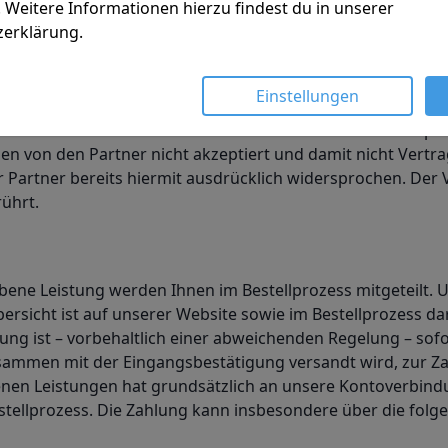
 Weitere Informationen hierzu findest du in unserer
hmen des Bestellprozesses bzw. unmittelbar danach mittei
zerklärung
.
 der Bestellung oder im Nachgang hierzu zur Verfügung ste
ll Abholservices, der Abholung oder sonstiger Probleme i
artner durchgeführt werden, an den entsprechenden Partner 
Einstellungen
en im Hinblick auf die von Ihnen bei diesen bestellten Spe
n von den Partner nicht akzeptiert und damit nicht Vertra
artner bereits hiermit ausdrücklich widersprochen. Der 
ührt.
ene Leistung werden Ihnen im Bestellprozess mitgeteilt. 
übersicht ist auf unserer Website sowie im Bestellprozess dar
tung ist – vorbehaltlich einer abweichenden Regelung – s
sammen mit der Eingangsbestätigung versandt wird, zur Zah
nen Leistungen hat grundsätzlich an unsere Kontoverbindun
tellprozess. Die Zahlung kann insbesondere über die folg