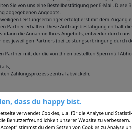
en Sie von uns eine Bestellbestätigung per E-Mail. Diese B
lung abgegebenen Angebots.
eiligen Leistungserbringer erfolgt erst mit dem Zugang ei
den Partner erhalten. Diese Auftragsbestätigung enthält die
 sodann die Annahme Ihres Angebots, entweder durch uns a
er des jeweiligen Partners (bei Leistungserbringung durch d
n Partner mit, der die von Ihnen bestellten Sperrmüll Abho
ails,
amten Zahlungsprozess zentral abwickeln,
len, dass du happy bist.
er Partner
etseite verwendet Cookies, u.a. für die Analyse und Statisti
er re.cycular Plattform eigene und Sperrmüll Abholservices
 die Benutzerfreundlichkeit unserer Website zu verbessern.
 durch uns.
 „Accept“ stimmst du dem Setzen von Cookies zu Analyse und
n, die zwischen Ihnen und dem jeweiligen Partner gelten, 