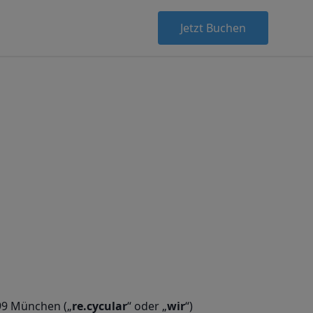
Jetzt Buchen
799 München („
re.cycular
“ oder „
wir
“)