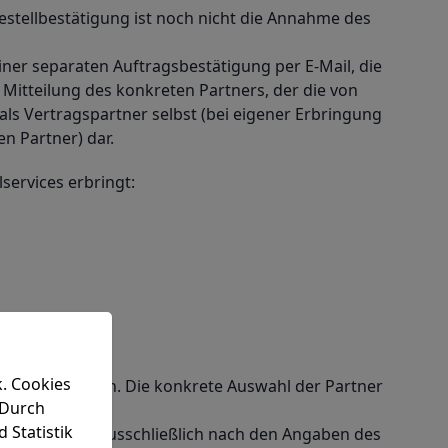
estellbestätigung ist noch nicht die Annahme des
ner separaten Auftragsbestätigung per E-Mail, die
 Mitteilung des konkreten Partners, der die von
ls Vertragspartner selbst (bei eigener Erbringung
en Partner) dar.
lservices erbringt:
k. Cookies
 von Partnern an. Die konkrete Auswahl der Partner
 Durch
 Statistik
richten sich ausschließlich nach den Angaben des